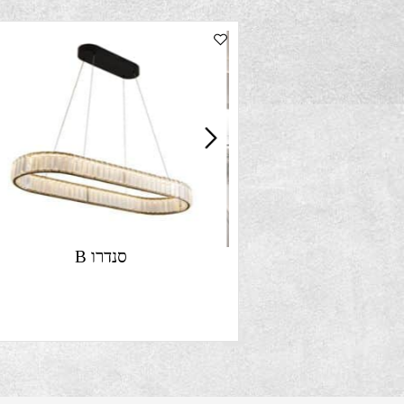
סנדרו B