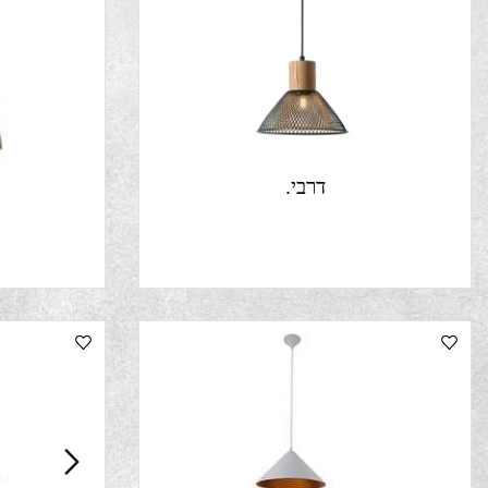
דרבי.
בלר